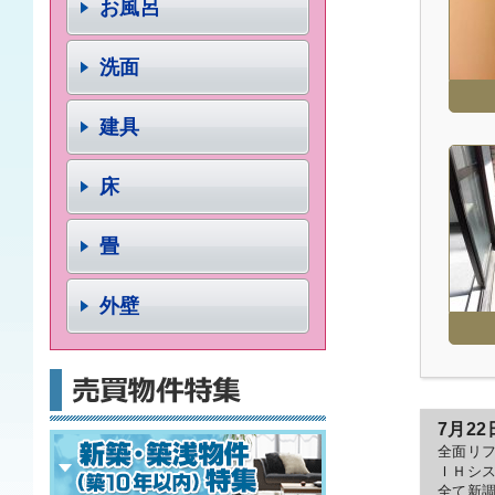
お風呂
洗面
建具
床
畳
外壁
7月22
全面リ
ＩＨシ
全て新調