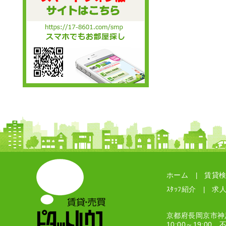
ホーム
賃貸
|
ｽﾀｯﾌ紹介
求
|
京都府長岡京市神足
10:00～19:00