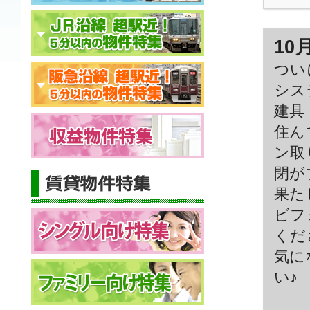
10
つい
シス
建具
住ん
ン取
閉が
果た
ビフ
くだ
気に
い♪