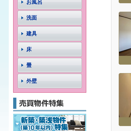
お風呂
洗面
建具
床
畳
外壁