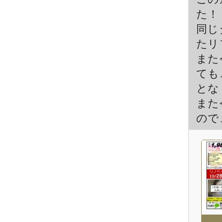
た！
同じ
たリ
また
ても
とな
また
ので