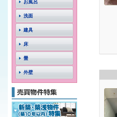
お風呂
洗面
建具
床
畳
外壁